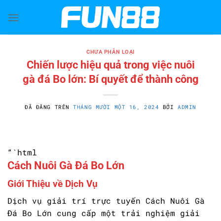
Chuyển
đến
nội
dung
CHƯA PHÂN LOẠI
Chiến lược hiệu quả trong việc nuôi
gà đá Bo lớn: Bí quyết để thành công
ĐÃ ĐĂNG TRÊN
THÁNG MƯỜI MỘT 16, 2024
BỞI
ADMIN
“`html
Cách Nuôi Gà Đá Bo Lớn
Giới Thiệu về Dịch Vụ
Dịch vụ giải trí trực tuyến Cách Nuôi Gà
Đá Bo Lớn cung cấp một trải nghiệm giải