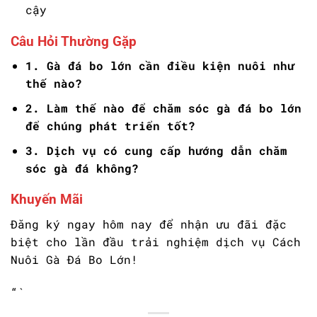
cậy
Câu Hỏi Thường Gặp
1. Gà đá bo lớn cần điều kiện nuôi như
thế nào?
2. Làm thế nào để chăm sóc gà đá bo lớn
để chúng phát triển tốt?
3. Dịch vụ có cung cấp hướng dẫn chăm
sóc gà đá không?
Khuyến Mãi
Đăng ký ngay hôm nay để nhận ưu đãi đặc
biệt cho lần đầu trải nghiệm dịch vụ Cách
Nuôi Gà Đá Bo Lớn!
“`