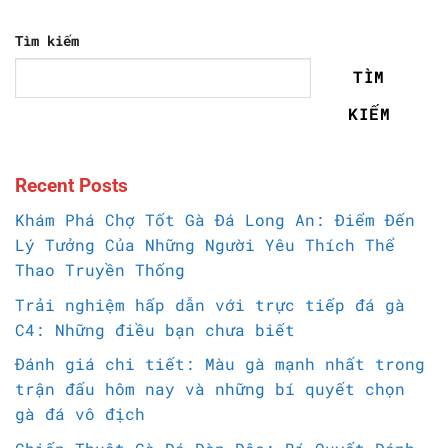
Tìm kiếm
TÌM
KIẾM
Recent Posts
Khám Phá Chợ Tốt Gà Đá Long An: Điểm Đến
Lý Tưởng Của Những Người Yêu Thích Thể
Thao Truyền Thống
Trải nghiệm hấp dẫn với trực tiếp đá gà
C4: Những điều bạn chưa biết
Đánh giá chi tiết: Màu gà mạnh nhất trong
trận đấu hôm nay và những bí quyết chọn
gà đá vô địch