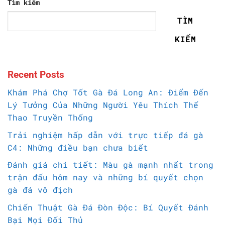
Tìm kiếm
TÌM
KIẾM
Recent Posts
Khám Phá Chợ Tốt Gà Đá Long An: Điểm Đến
Lý Tưởng Của Những Người Yêu Thích Thể
Thao Truyền Thống
Trải nghiệm hấp dẫn với trực tiếp đá gà
C4: Những điều bạn chưa biết
Đánh giá chi tiết: Màu gà mạnh nhất trong
trận đấu hôm nay và những bí quyết chọn
gà đá vô địch
Chiến Thuật Gà Đá Đòn Độc: Bí Quyết Đánh
Bại Mọi Đối Thủ