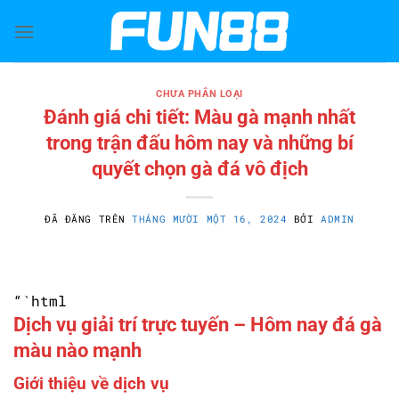
Chuyển
đến
nội
dung
CHƯA PHÂN LOẠI
Đánh giá chi tiết: Màu gà mạnh nhất
trong trận đấu hôm nay và những bí
quyết chọn gà đá vô địch
ĐÃ ĐĂNG TRÊN
THÁNG MƯỜI MỘT 16, 2024
BỞI
ADMIN
“`html
Dịch vụ giải trí trực tuyến – Hôm nay đá gà
màu nào mạnh
Giới thiệu về dịch vụ