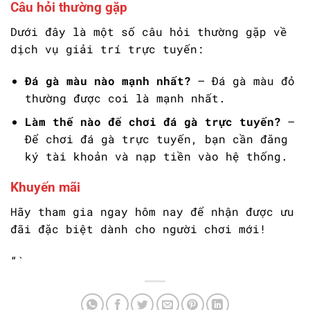
Câu hỏi thường gặp
Dưới đây là một số câu hỏi thường gặp về
dịch vụ giải trí trực tuyến:
Đá gà màu nào mạnh nhất?
– Đá gà màu đỏ
thường được coi là mạnh nhất.
Làm thế nào để chơi đá gà trực tuyến?
–
Để chơi đá gà trực tuyến, bạn cần đăng
ký tài khoản và nạp tiền vào hệ thống.
Khuyến mãi
Hãy tham gia ngay hôm nay để nhận được ưu
đãi đặc biệt dành cho người chơi mới!
“`