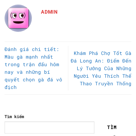
ADMIN
Đánh giá chi tiết:
Khám Phá Chợ Tốt Gà
Màu gà mạnh nhất
Đá Long An: Điểm Đến
trong trận đấu hôm
Lý Tưởng Của Những
nay và những bí
Người Yêu Thích Thể
quyết chọn gà đá vô
Thao Truyền Thống
địch
Tìm kiếm
TÌM