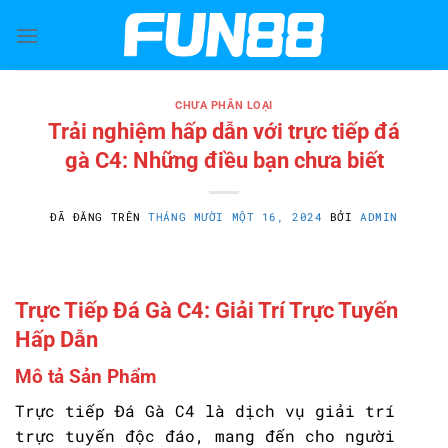
Chuyển
đến
nội
dung
CHƯA PHÂN LOẠI
Trải nghiệm hấp dẫn với trực tiếp đá
gà C4: Những điều bạn chưa biết
ĐÃ ĐĂNG TRÊN
THÁNG MƯỜI MỘT 16, 2024
BỞI
ADMIN
Trực Tiếp Đá Gà C4: Giải Trí Trực Tuyến
Hấp Dẫn
Mô tả Sản Phẩm
Trực tiếp Đá Gà C4 là dịch vụ giải trí
trực tuyến độc đáo, mang đến cho người