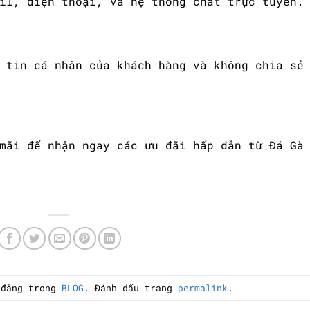
il, điện thoại, và hệ thống chat trực tuyến.
 tin cá nhân của khách hàng và không chia sẻ
mãi để nhận ngay các ưu đãi hấp dẫn từ Đá Gà
 đăng trong
BLOG
. Đánh dấu trang
permalink
.