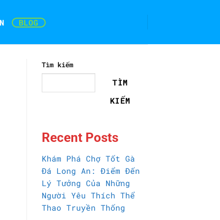
N
BLOG
Tìm kiếm
TÌM
KIẾM
Recent Posts
Khám Phá Chợ Tốt Gà
Đá Long An: Điểm Đến
Lý Tưởng Của Những
Người Yêu Thích Thể
Thao Truyền Thống