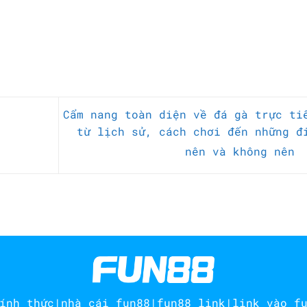
Cẩm nang toàn diện về đá gà trực ti
từ lịch sử, cách chơi đến những đ
nên và không nên
ính thức|nhà cái fun88|fun88 link|link vào f