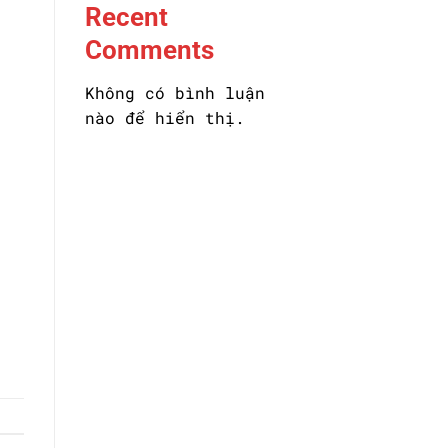
Recent
Comments
Không có bình luận
nào để hiển thị.