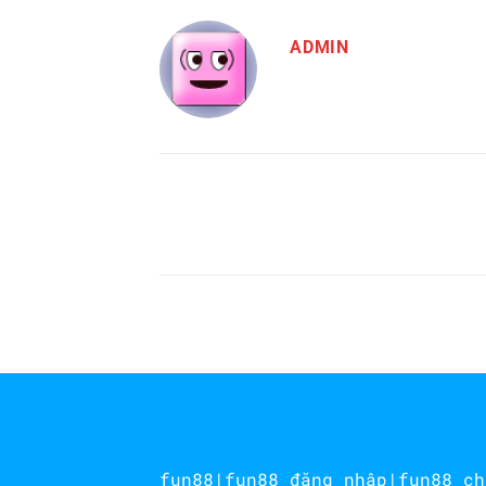
ADMIN
fun88
|fun88 đăng nhập|fun88 ch